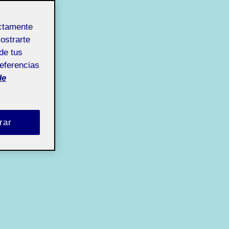
ectamente
mostrarte
de tus
referencias
de
rar