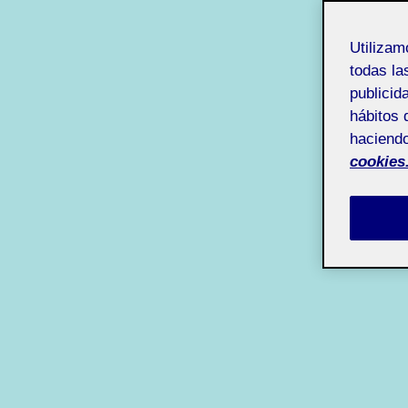
Utiliza
todas la
publicid
hábitos 
haciendo
cookies